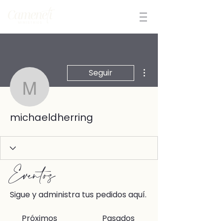
Más acciones
Seguir
michaeldherring
michaeldherring
Eventos
Sigue y administra tus pedidos aquí.
Próximos
Pasados